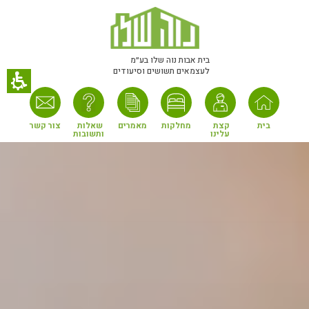
חילתו
ל
ף
ינטרנט,
בית אבות נוה שלו בע״מ
לעצמאים תשושים וסיעודים
חץ
נטר
די
עבור
בית
קצת 
מחלקות
מאמרים
שאלות 
צור קשר
עלינו
ותשובות
אזור
וכן
רכזי