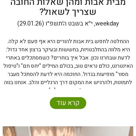
מבית אבות ומהן שאלות החובה
שצריך לשאול?
weekday, י״א בשבט ה׳תשפ״ו (29.01.26)
ההחלטה לחפש בית אבות להורים היא אף פעם לא קלה.
היא מלווה בהתלבטויות, בחששות ובעיקר ברצון אחד גדול:
לדעת שבחרנו נכון. אבל איך בוחרים? כשמסתכלים באתרי
האינטרנט, כולם נראים טוב, בכולם המילים "יחס חם" ו"טיפול
מסור" מופיעות בגדול. החוכמה היא לדעת להסתכל מעבר
לתמונות, ולהרגיש את המקום דרך הרגליים והלב. אנחנו בנוה
שלו, עם ניסיון […]
קרא עוד