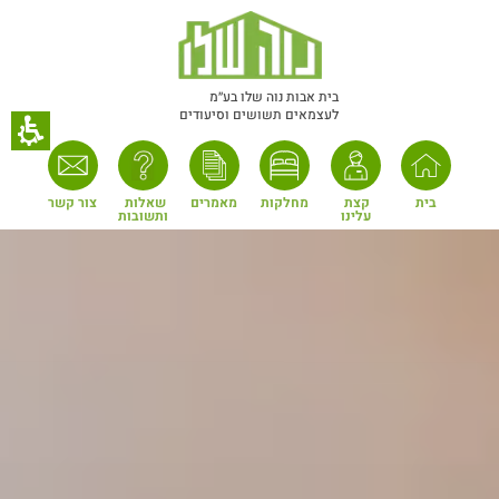
חילתו
ל
ף
ינטרנט,
בית אבות נוה שלו בע״מ
לעצמאים תשושים וסיעודים
חץ
נטר
די
עבור
בית
קצת 
מחלקות
מאמרים
שאלות 
צור קשר
עלינו
ותשובות
אזור
וכן
רכזי