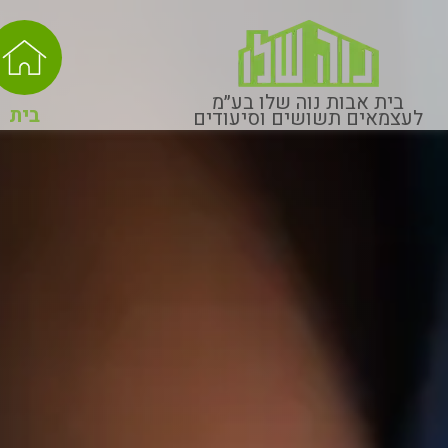
חילתו
ל
ף
ינטרנט,
בית אבות נוה שלו בע״מ
חץ
בית
לעצמאים תשושים וסיעודים
נטר
די
עבור
אזור
וכן
רכזי