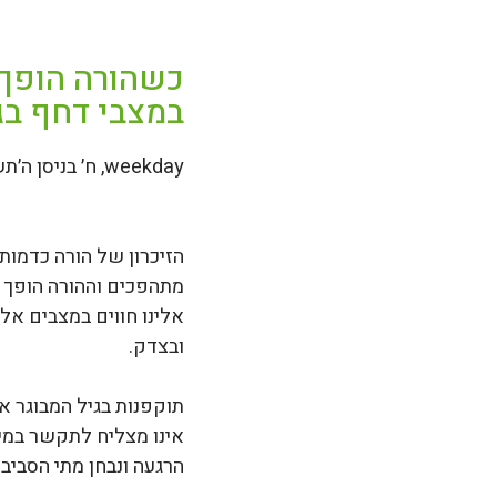
כשהורה הופך 
במצבי דחף בג
weekday, ח׳ בניסן ה׳תשפ״ו (weekday, ח׳ בניסן ה׳תשפ״ו (26.03.26))
הזיכרון של הורה כדמות 
מתהפכים וההורה הופך ל
אלינו חווים במצבים אל
ובצדק.
תוקפנות בגיל המבוגר אי
אינו מצליח לתקשר במיל
הרגעה ונבחן מתי הסבי