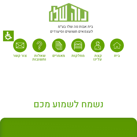
חילתו
ל
ף
ינטרנט,
בית אבות נוה שלו בע״מ
לעצמאים תשושים וסיעודים
חץ
נטר
די
עבור
בית
קצת 
מחלקות
מאמרים
שאלות 
צור קשר
עלינו
ותשובות
אזור
וכן
רכזי
נשמח לשמוע מכם