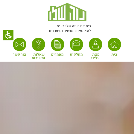
חילתו
ל
ף
ינטרנט,
בית אבות נוה שלו בע״מ
לעצמאים תשושים וסיעודים
חץ
נטר
די
עבור
בית
קצת 
מחלקות
מאמרים
שאלות 
צור קשר
עלינו
ותשובות
אזור
וכן
רכזי